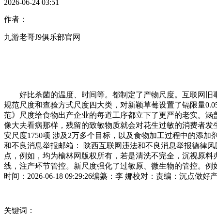
2026-06-24 03:51
作者：
九游老哥J9俱乐部官网
好比杀菌的温度、时间等。都制定了产物尺度。互联网旧事消息办
规范尺度和查验方式尺度四大类，对新颖草莓设置了镉限量0.
范》尺度给食物出产企业的每道工序都立下了更严的老实。涵盖
像大夫看病那样，残留的致敏物质就会对花生过敏的消费者发生
安尺度1750项 涉及2万多个目标，以及食物加工过程中的添
和不良消息举报邮箱： 陕西互联网违法和不良消息举报德律
点，例如，均为榆林网版权所有，若是清洗不完全，沉视原料
线，注产环节管控。新尺度强化了过敏原、微生物的管控。例如
时间：2026-06-18 09:29:26编纂：李 娜校对：责编：沉点
关键词：