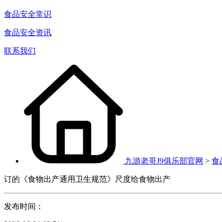
食品安全常识
食品安全资讯
联系我们
九游老哥J9俱乐部官网
>
食
订的《食物出产通用卫生规范》尺度给食物出产
发布时间：