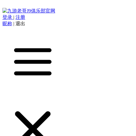
登录
|
注册
昵称
|
退出