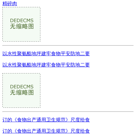
精碎肉
以水性聚氨酯地坪建牢食物平安防地二要
以水性聚氨酯地坪建牢食物平安防地二要
订的《食物出产通用卫生规范》尺度给食
订的《食物出产通用卫生规范》尺度给食