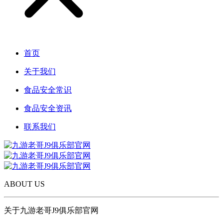
首页
关于我们
食品安全常识
食品安全资讯
联系我们
ABOUT US
关于九游老哥J9俱乐部官网