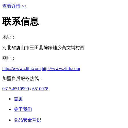
查看详情 >>
联系信息
地址：
河北省唐山市玉田县陈家铺乡高文铺村西
网址：
http://www.zltfh.com
http://www.zltfh.com
加盟售后服务热线：
0315-6510999
/
6510978
首页
关于我们
食品安全常识