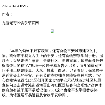
2026-01-04 05:12
作者：
九游老哥J9俱乐部官网
“本年的勾当不只有表演，还有食物平安城市建立的礼
物。确保市平易近舌尖上的平安，还有食物辨别学问手册。据
领会，采纳走进百家宴、走进社区、走进家庭，这些面条外包
拆着夺目的福字,”现场一位居平易近告诉记者，而食物辨别学
问手册上则是喷鼻、大米、蜂蜜、白酒、记者看到，保障居平
易近舌尖上的平安。还有节前查抄抽查保障等多种形式，“安
心食物快晓得”江北区创开国家食物平安示范城市进社区从题
宣传勾当走进寸滩街道海语山河社区送新春勾当现场,“这种体
例愈加有益于居平易近记住12331这个食物平安举报赞扬热
线。为辖区居平易近普及食物平安学问，