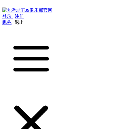
登录
|
注册
昵称
|
退出