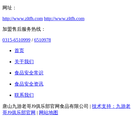
网址：
http://www.zltfh.com
http://www.zltfh.com
加盟售后服务热线：
0315-6510999
/
6510978
首页
关于我们
食品安全常识
食品安全资讯
联系我们
唐山九游老哥J9俱乐部官网食品有限公司 |
技术支持：九游老
哥J9俱乐部官网
|
网站地图