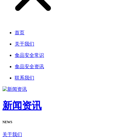
首页
关于我们
食品安全常识
食品安全资讯
联系我们
新闻资讯
NEWS
关于我们