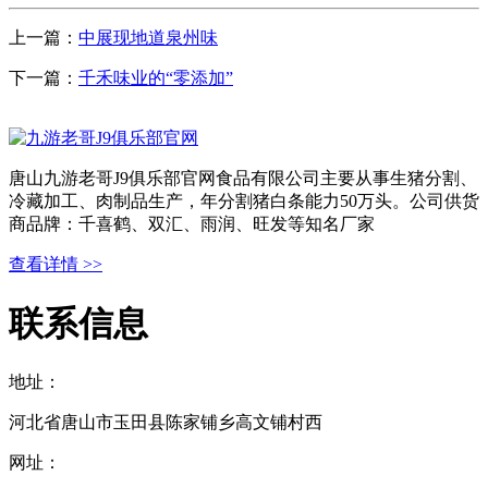
上一篇：
中展现地道泉州味
下一篇：
千禾味业的“零添加”
唐山九游老哥J9俱乐部官网食品有限公司主要从事生猪分割、
冷藏加工、肉制品生产，年分割猪白条能力50万头。公司供货
商品牌：千喜鹤、双汇、雨润、旺发等知名厂家
查看详情 >>
联系信息
地址：
河北省唐山市玉田县陈家铺乡高文铺村西
网址：