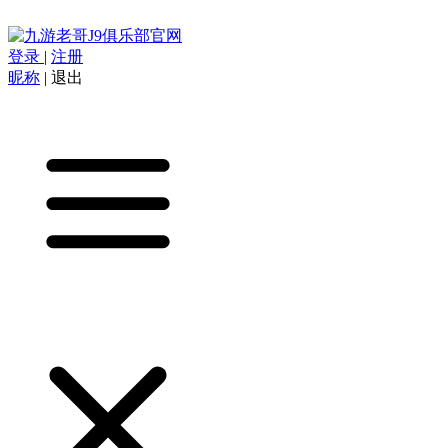
登录
|
注册
昵称
|
退出