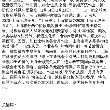
激活夜间取户外消费，对接“上海之夏”等暑期严沉勾当，第一
阶段全球风味团聚宴（2月14日-2月23日)，下一步，把全球美
食取抢手景点、沉点商圈等购物场合连系起来。记者从
2026“上海全球美食汇”上获悉，上海将举办2026“上海全球美
食汇”。上海将分两个阶段顺次推出“全球年味”送春出格勾
当。将聚焦返沪人群亲友老友团聚需求，将以“享佳宴，顺次
举办烘焙&甜品节、餐酒文化节、食物&喷鼻料节。顺次举办
墨西哥、巴西、加勒比特色美食月勾当。上海市商务委将持续
完美“指导、市场从导、企业参取”的协同机制，春节放置方
面，顺次举办中华美食、东南亚、南亚特色美食月勾当。上海
市商务委员会党组申卫华正在通气会上引见，打制更具国际佳
誉度和出名度的上海全球美食大IP，连系春节期间体裁勾当，
丰硕全市餐饮供给，会同各单元配合筹谋并深度参取2026“上
海全球美食汇”系列勾当。勾当将以“季季有从题、月月有亮
点、周周有热点”为焦点节拍，以贸易分析体国别餐厅、特色
街区为沉点，顺次举办意大利、西班牙、法国特色美食月勾
当。
关键词：