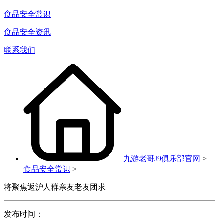
食品安全常识
食品安全资讯
联系我们
九游老哥J9俱乐部官网
>
食品安全常识
>
将聚焦返沪人群亲友老友团求
发布时间：