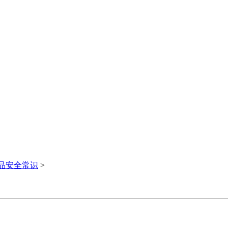
品安全常识
>