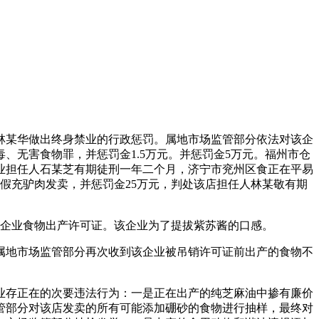
某华做出终身禁业的行政惩罚。属地市场监管部分依法对该企
无害食物罪，并惩罚金1.5万元。并惩罚金5万元。福州市仓
业担任人石某芝有期徒刑一年二个月，济宁市兖州区食正在平易
拆假充驴肉发卖，并惩罚金25万元，判处该店担任人林某敬有期
该企业食物出产许可证。该企业为了提拔紫苏酱的口感。
地市场监管部分再次收到该企业被吊销许可证前出产的食物不
存正在的次要违法行为：一是正在出产的纯芝麻油中掺有廉价
管部分对该店发卖的所有可能添加硼砂的食物进行抽样，最终对