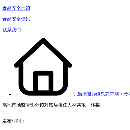
食品安全常识
食品安全资讯
联系我们
九游老哥J9俱乐部官网
>
食
属地市场监管部分拟对该店担任人林某敬、林某
发布时间：