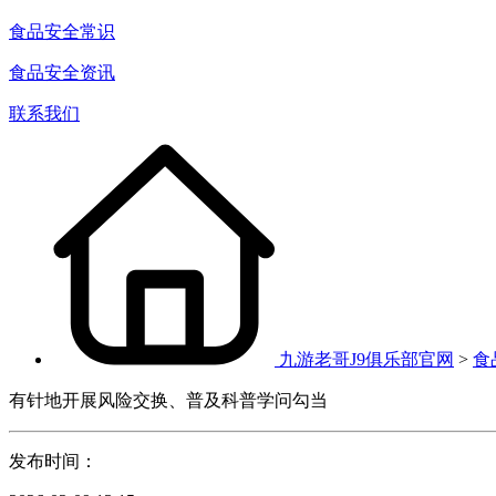
食品安全常识
食品安全资讯
联系我们
九游老哥J9俱乐部官网
>
食
有针地开展风险交换、普及科普学问勾当
发布时间：