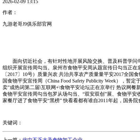
2026-02-09 13:15
作者：
九游老哥J9俱乐部官网
面向切近社会，有针对性地开展风险交换、普及科普学问勾当。
组织开展宣传周勾当。泉州市食物平安周从题宣传日勾当正在泉举
〔2017〕10号）质量兴农 共治共享农产质量量平安201
国食物平安宣传周（China Food Safety Publicity 
卖”成热词第二届\互联网+\食物平安论坛正在京举行 热议网餐
食物平安宣传周勾当包罗从场勾当、“双安双创”展、食物平安收
家餐厅进了食物平安“黑榜” 快看看都有谁自2011年起，国
关键词：
上一篇：
此中不乏大及食物加工企业