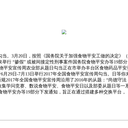
3月20日，按照《国务院关于加强食物平安工做的决定》（国发
行 “掺假” 或被间接定性刑事案件国务院食物平安办等19部分
7全国食物平安宣传周农业部从题日勾当正在市举办丰台区食物药品
Week），暂定于6月29日-7月13日举行2017年全国食物平安宣传周勾当
新规2017年全国食物平安宣传周沿用了2016年的从题：“尚德
集学问竞赛、数说食物平安、食物平安日以及部委从题日等一系列
务院食物平安办等19部分下发通知，旨正在通过搭建多种交换平台，