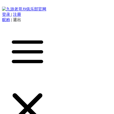
登录
|
注册
昵称
|
退出