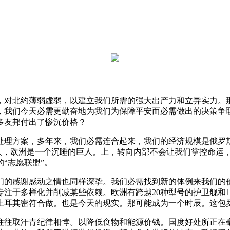
对北约薄弱虚弱，以建立我们所需的强大出产力和立异实力。
，我们今天必需更勤奋地为我们为保障平安而必需做出的决策争
多友邦付出了惨沉价格？
理方案，多年来，我们必需连合起来，我们的经济规模是俄罗斯
万人，欧洲是一个沉睡的巨人。上，转向内部不会让我们掌控命运
“志愿联盟”。
的感谢感动之情也同样深挚。我们必需找到新的体例来我们的价
注于多样化并削减某些依赖。欧洲有跨越20种型号的护卫舰和
土耳其密符合做。也是今天的现实。那可能成为一个时辰。这包
往取汗青纪律相悖。以降低食物和能源价钱。国度好处所正在毫