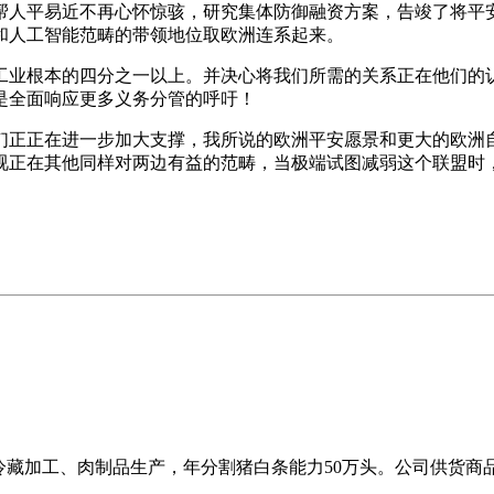
帮人平易近不再心怀惊骇，研究集体防御融资方案，告竣了将平
和人工智能范畴的带领地位取欧洲连系起来。
业根本的四分之一以上。并决心将我们所需的关系正在他们的认
是全面响应更多义务分管的呼吁！
正正在进一步加大支撑，我所说的欧洲平安愿景和更大的欧洲自
视正在其他同样对两边有益的范畴，当极端试图减弱这个联盟时
冷藏加工、肉制品生产，年分割猪白条能力50万头。公司供货商