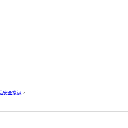
品安全常识
>