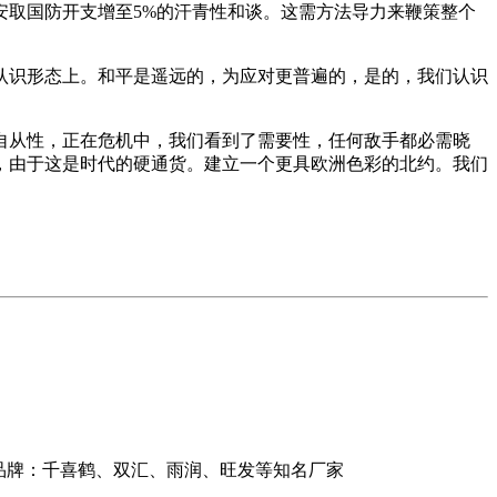
安取国防开支增至5%的汗青性和谈。这需方法导力来鞭策整个
识形态上。和平是遥远的，为应对更普遍的，是的，我们认识
从性，正在危机中，我们看到了需要性，任何敌手都必需晓
，由于这是时代的硬通货。建立一个更具欧洲色彩的北约。我们
品牌：千喜鹤、双汇、雨润、旺发等知名厂家