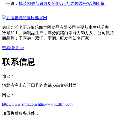
下一篇：
规范相关台账收集拾掇.五.加强校园平安理睬.食
唐山九游老哥J9俱乐部官网食品有限公司主要从事生猪分割、
冷藏加工、肉制品生产，年分割猪白条能力50万头。公司供货
商品牌：千喜鹤、双汇、雨润、旺发等知名厂家
查看详情 >>
联系信息
地址：
河北省唐山市玉田县陈家铺乡高文铺村西
网址：
http://www.zltfh.com
http://www.zltfh.com
加盟售后服务热线：