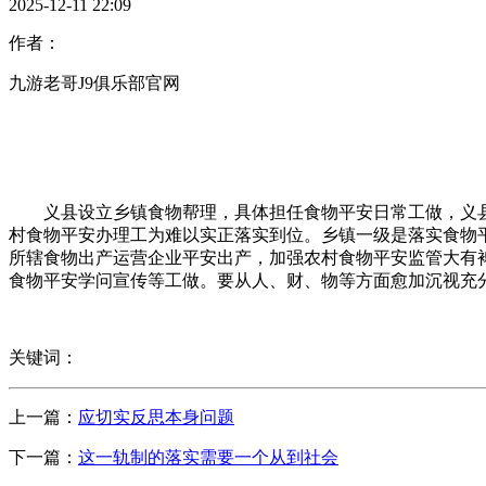
2025-12-11 22:09
作者：
九游老哥J9俱乐部官网
义县设立乡镇食物帮理，具体担任食物平安日常工做，义县
村食物平安办理工为难以实正落实到位。乡镇一级是落实食物
所辖食物出产运营企业平安出产，加强农村食物平安监管大有
食物平安学问宣传等工做。要从人、财、物等方面愈加沉视充
关键词：
上一篇：
应切实反思本身问题
下一篇：
这一轨制的落实需要一个从到社会