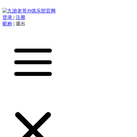
登录
|
注册
昵称
|
退出