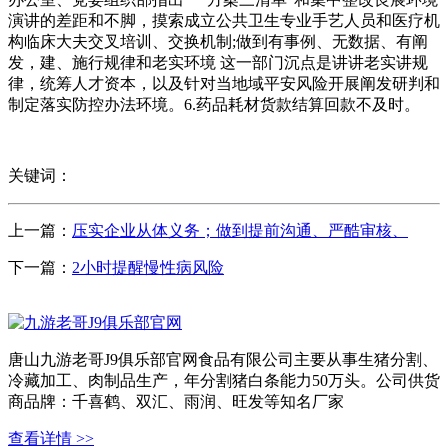
演讲的差距和不脚，摸索成立公共卫生专业手艺人员和医疗机
构临床大夫交叉培训、交换机制;做到有事例、无数据、有阐
发，建、施行规律和老实环境 这一部门沉点是讲讲老实讲规
律，统筹人才资本，以及针对当地域平安风险开展阐发研判和
制定落实防控办法环境。6.药品耗材货款结算回款不及时。
关键词：
上一篇：
压实企业从体义务；做到提前沟通、严酷审核、
下一篇：
2小时提醒慢性病风险
唐山九游老哥J9俱乐部官网食品有限公司主要从事生猪分割、
冷藏加工、肉制品生产，年分割猪白条能力50万头。公司供货
商品牌：千喜鹤、双汇、雨润、旺发等知名厂家
查看详情 >>