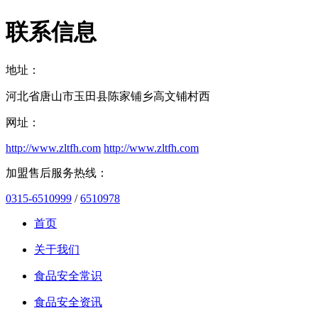
联系信息
地址：
河北省唐山市玉田县陈家铺乡高文铺村西
网址：
http://www.zltfh.com
http://www.zltfh.com
加盟售后服务热线：
0315-6510999
/
6510978
首页
关于我们
食品安全常识
食品安全资讯