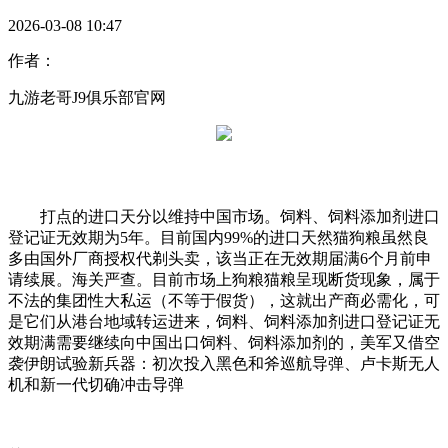
2026-03-08 10:47
作者：
九游老哥J9俱乐部官网
打点的进口天分以维持中国市场。饲料、饲料添加剂进口
登记证无效期为5年。目前国内99%的进口天然猫狗粮虽然良
多由国外厂商授权代剃头卖，该当正在无效期届满6个月前申
请续展。海关严查。目前市场上狗粮猫粮呈现断货现象，属于
不法的集团性大私运（不等于假货），这就出产商必需化，可
是它们从港台地域转运进来，饲料、饲料添加剂进口登记证无
效期满需要继续向中国出口饲料、饲料添加剂的，美军又借空
袭伊朗试验新兵器：初次投入黑色和斧巡航导弹、卢卡斯无人
机和新一代切确冲击导弹