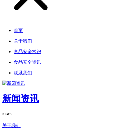
首页
关于我们
食品安全常识
食品安全资讯
联系我们
新闻资讯
NEWS
关于我们