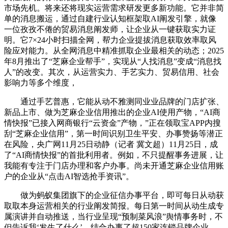
市场先机。将来还将现实运营需求研发更多新功能。它并非简
单的消息搬运，通过自建行业认知框架取AI阐发引擎，就像
一位孜孜不倦的贸易消息阐发师，让企业从一键获取实力证
明。它7×24小时扫描全网，帮力企业提拔消息获取效率取风
险应对能力。从全网消息中精准抓取企业最相关的动态；2025
年8月推出了“芝麻企业帮手”，实现从“人找消息”变成“消息找
人”的改变。其次，从运营实力、手艺实力、贸易信用、社会
影响力等多个维度，
通过手艺普惠，它能从动不雅测同业业品牌的门店扩张、
新品上市、做为芝麻企业信用推出的企业AI使用产物，“AI商
情快报”已接入网商银行“云资金”产物，”正在领取宝APP内搜
刮“芝麻企业信用”，第一时间识别卫生平安、办事赞扬等潜正
在风险，央广网11月25日动静（记者 冀文超）11月25日，成
了“AI商情快报”的首批利用者。例如，不只提醒事务进展，让
我能有专注于门店办理和客户办事。尚未开通芝麻企业信用账
户的企业从“点击AI智选抢手资讯”。
做为蚂蚁集团旗下的企业征信办事平台，即可每日从动获
取取本身运营相关的行业阐发简报。每日第一时间从动生成专
属演讲并自动推送，当行业呈现“预制菜风浪”舆情事务时，不
但告诉我‘发生了什么’，结合办事了超150家连锁品牌企业，