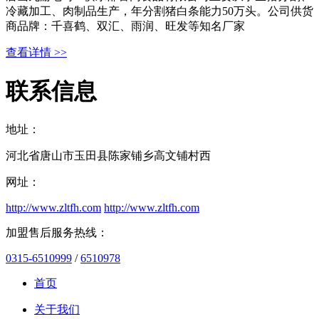
冷藏加工、肉制品生产，年分割猪白条能力50万头。公司供货
商品牌：千喜鹤、双汇、雨润、旺发等知名厂家
查看详情 >>
联系信息
地址：
河北省唐山市玉田县陈家铺乡高文铺村西
网址：
http://www.zltfh.com
http://www.zltfh.com
加盟售后服务热线：
0315-6510999
/
6510978
首页
关于我们