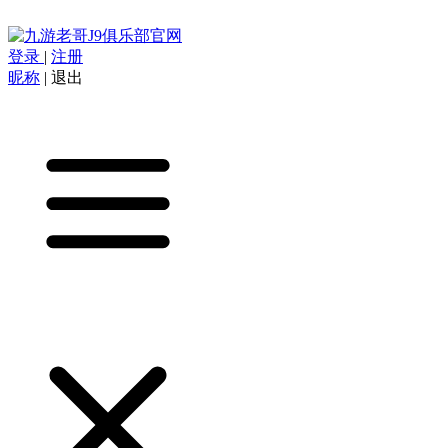
登录
|
注册
昵称
|
退出