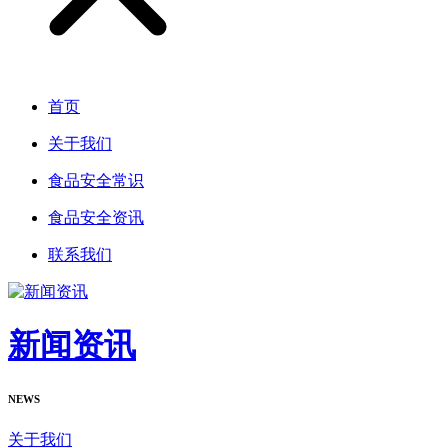
首页
关于我们
食品安全常识
食品安全资讯
联系我们
新闻资讯
NEWS
关于我们