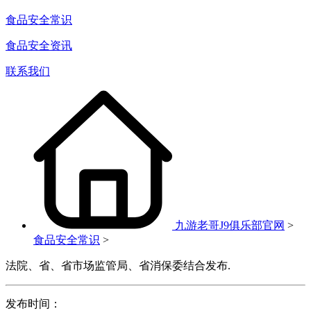
食品安全常识
食品安全资讯
联系我们
九游老哥J9俱乐部官网
>
食品安全常识
>
法院、省、省市场监管局、省消保委结合发布.
发布时间：