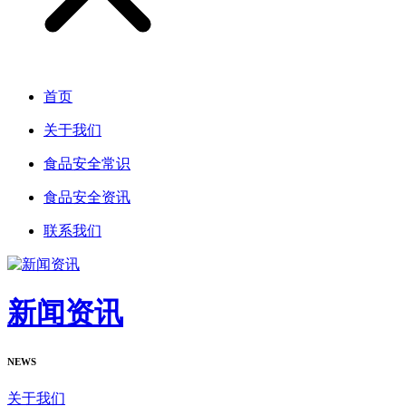
首页
关于我们
食品安全常识
食品安全资讯
联系我们
新闻资讯
NEWS
关于我们