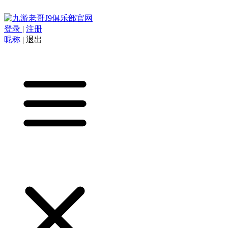
登录
|
注册
昵称
|
退出