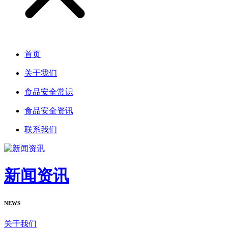
首页
关于我们
食品安全常识
食品安全资讯
联系我们
新闻资讯
NEWS
关于我们