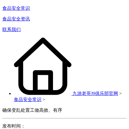
食品安全常识
食品安全资讯
联系我们
九游老哥J9俱乐部官网
>
食品安全常识
>
确保变乱处置工做高效、有序
发布时间：