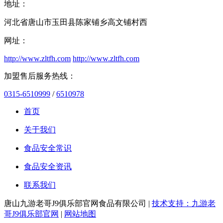
地址：
河北省唐山市玉田县陈家铺乡高文铺村西
网址：
http://www.zltfh.com
http://www.zltfh.com
加盟售后服务热线：
0315-6510999
/
6510978
首页
关于我们
食品安全常识
食品安全资讯
联系我们
唐山九游老哥J9俱乐部官网食品有限公司 |
技术支持：九游老
哥J9俱乐部官网
|
网站地图