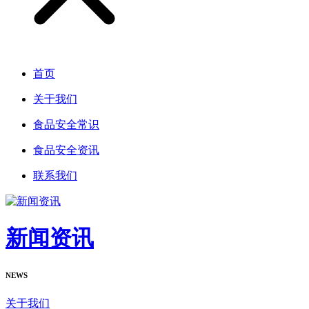
首页
关于我们
食品安全常识
食品安全资讯
联系我们
新闻资讯
NEWS
关于我们