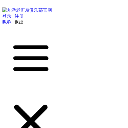
登录
|
注册
昵称
|
退出