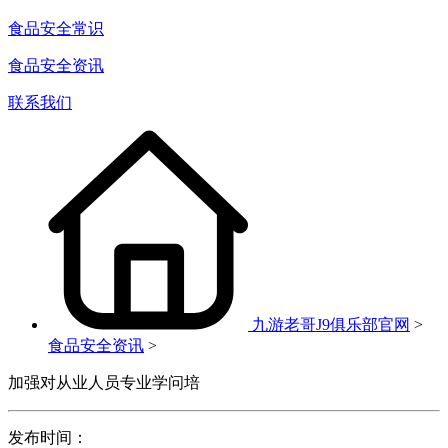
食品安全常识
食品安全资讯
联系我们
九游老哥J9俱乐部官网
>
食品安全资讯
>
加强对从业人员专业学问培
发布时间：