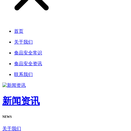
首页
关于我们
食品安全常识
食品安全资讯
联系我们
新闻资讯
NEWS
关于我们