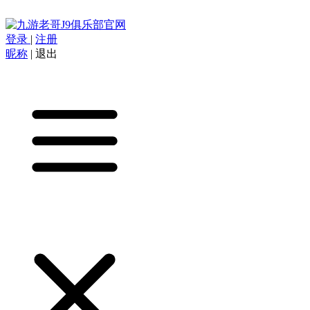
登录
|
注册
昵称
|
退出