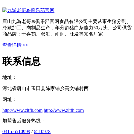
唐山九游老哥J9俱乐部官网食品有限公司主要从事生猪分割、
冷藏加工、肉制品生产，年分割猪白条能力50万头。公司供货
商品牌：千喜鹤、双汇、雨润、旺发等知名厂家
查看详情 >>
联系信息
地址：
河北省唐山市玉田县陈家铺乡高文铺村西
网址：
http://www.zltfh.com
http://www.zltfh.com
加盟售后服务热线：
0315-6510999
/
6510978