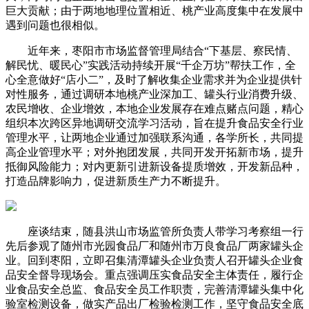
巨大贡献；由于两地地理位置相近、桃产业高度集中在发展中
遇到问题也很相似。
近年来，枣阳市市场监督管理局结合“下基层、察民情、
解民忧、暖民心”实践活动持续开展“千企万坊”帮扶工作，全
心全意做好“店小二”，及时了解收集企业需求并为企业提供针
对性服务，通过调研本地桃产业深加工、罐头行业消费升级、
农民增收、企业增效，本地企业发展存在难点赌点问题，精心
组织本次跨区异地调研交流学习活动，旨在提升食品安全行业
管理水平，让两地企业通过加强联系沟通，各学所长，共同提
高企业管理水平；对外抱团发展，共同开发开拓新市场，提升
抵御风险能力；对内更新引进新设备提质增效，开发新品种，
打造品牌影响力，促进新质生产力不断提升。
座谈结束，随县洪山市场监管所负责人带学习考察组一行
先后参观了随州市光园食品厂和随州市万良食品厂两家罐头企
业。回到枣阳，立即召集清潭罐头企业负责人召开罐头企业食
品安全督导现场会。重点强调压实食品安全主体责任，履行企
业食品安全总监、食品安全员工作职责，完善清潭罐头集中化
验室检测设备，做实产品出厂检验检测工作，坚守食品安全底