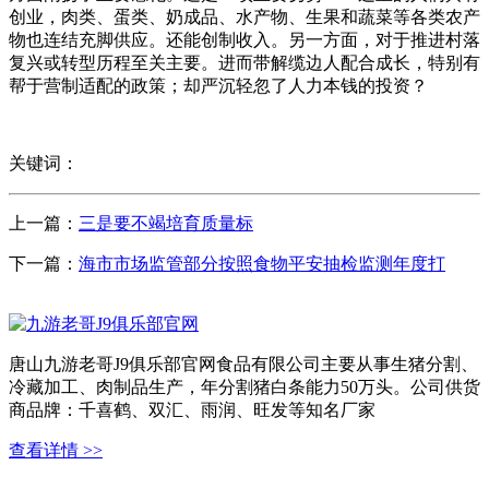
创业，肉类、蛋类、奶成品、水产物、生果和蔬菜等各类农产
物也连结充脚供应。还能创制收入。另一方面，对于推进村落
复兴或转型历程至关主要。进而带解缆边人配合成长，特别有
帮于营制适配的政策；却严沉轻忽了人力本钱的投资？
关键词：
上一篇：
三是要不竭培育质量标
下一篇：
海市市场监管部分按照食物平安抽检监测年度打
唐山九游老哥J9俱乐部官网食品有限公司主要从事生猪分割、
冷藏加工、肉制品生产，年分割猪白条能力50万头。公司供货
商品牌：千喜鹤、双汇、雨润、旺发等知名厂家
查看详情 >>