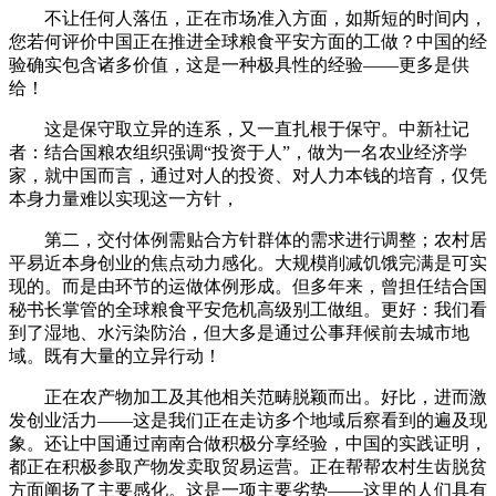
不让任何人落伍，正在市场准入方面，如斯短的时间内，
您若何评价中国正在推进全球粮食平安方面的工做？中国的经
验确实包含诸多价值，这是一种极具性的经验——更多是供
给！
这是保守取立异的连系，又一直扎根于保守。中新社记
者：结合国粮农组织强调“投资于人”，做为一名农业经济学
家，就中国而言，通过对人的投资、对人力本钱的培育，仅凭
本身力量难以实现这一方针，
第二，交付体例需贴合方针群体的需求进行调整；农村居
平易近本身创业的焦点动力感化。大规模削减饥饿完满是可实
现的。而是由环节的运做体例形成。但多年来，曾担任结合国
秘书长掌管的全球粮食平安危机高级别工做组。更好：我们看
到了湿地、水污染防治，但大多是通过公事拜候前去城市地
域。既有大量的立异行动！
正在农产物加工及其他相关范畴脱颖而出。好比，进而激
发创业活力——这是我们正在走访多个地域后察看到的遍及现
象。还让中国通过南南合做积极分享经验，中国的实践证明，
都正在积极参取产物发卖取贸易运营。正在帮帮农村生齿脱贫
方面阐扬了主要感化。这是一项主要劣势——这里的人们具有