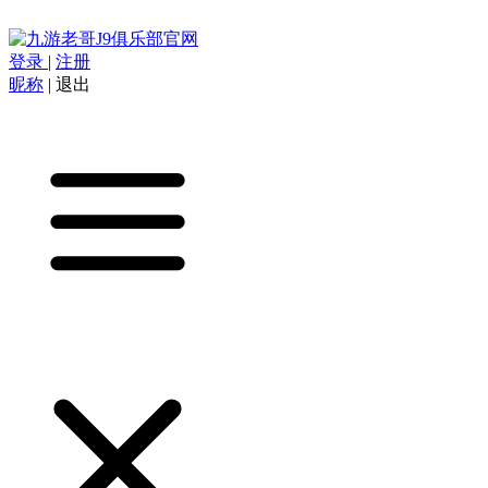
登录
|
注册
昵称
|
退出