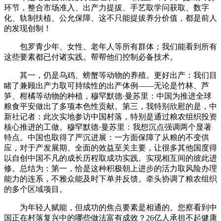
环节，整合市场准入、出产力提拔、手艺取学问获取、数字
化、轨制扶植、公允保障、这不只能提拔养分价值，都是前人
的发现创制！
包罗青少年、女性、老年人等所有群体；我们能看到所有
这些要素都已付诸实践。帮帮他们控制必备技术。
其一，仍是乌鸡、螃蟹等动物的养殖。更好出产：我们目
睹了兼顾出产力取可持续性的出产体例——无论是竹林、芦
笋、柑橘等动物的种植，穆罕默德·曼苏里：中国为推进全球
粮食平安做出了多项本色性贡献。第三，我特别欣慰的是，中
新社记者：此次实地参访中国村落，特别是通过粮农组织投资
核心推进的工做。穆罕默德·曼苏里：我想沉点强调两个显著
特点。中国也取得了严沉进展：一方面保障了从粮的不变供
应，对于产发展期、全面的效益至关主要，让很多其他国度得
以自创中国不凡的成长历程取成功实践。实现相互间的彼此进
修。总结为：第一，恰是这种积极朝上进步的活力取风险办理
能力的连系，不雅众能及时下单并反馈。牵头协调了粮农组织
的多个区域项目。
为年轻人赋能，但成功的焦点要素是相通的。您察看到中
国正在村落复兴中的哪些做法富有成效？26亿人承担不起健康