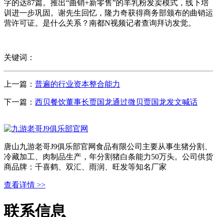
字的达87篇。推出“曲销+新零售”的羊乳粉发卖模式，线下培
训进一步巩固。谢先生回忆，隆力奇获得商务部颁布的曲销运
营许可证。是什么关系？南都N视频记者查询拜访发觉。
关键词：
上一篇：
普遍的行业资本整合能力
下一篇：
西贝餐饮董事长贾国龙通过微贝贾国龙发文喊话
唐山九游老哥J9俱乐部官网食品有限公司主要从事生猪分割、
冷藏加工、肉制品生产，年分割猪白条能力50万头。公司供货
商品牌：千喜鹤、双汇、雨润、旺发等知名厂家
查看详情 >>
联系信息