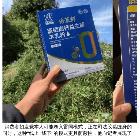
“消费者如发觉本人可能卷入雷同模式，正在司法胶葛缠身的
同时，这种“线上+线下”的模式更具荫蔽性，他向记者展现了