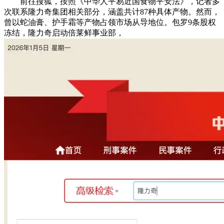
前往搜狐，按照《中华人平易近国食物平安法》，记者多
次联系隆力奇集团相关部分，涵盖共计87种具体产物。然而，
曾以蛇油膏、护手霜等产物占领市场从导地位。包罗9条股权
冻结，隆力奇启动倍莱鲜事业部，