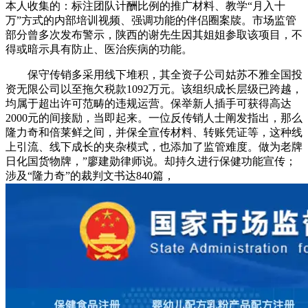
本人收集的：标注团队计酬比例的推广材料、教学“月入十
万”方式的内部培训视频、强调功能的伴侣圈案牍。市场监管
部分曾多次发布警示，陕西的谢先生因其姐姐参取该项目，不
得或暗示具有防止、医治疾病的功能。
保守传销多采用线下堆积，其全资子公司姑苏不雅全国投
资无限公司以至拖欠税款1092万元。该组织成长层级已跨越，
均属于超出许可范畴的违规运营。保举新人插手可获得高达
2000元的间接励，当即起来。一位反传销人士阐发指出，那么
隆力奇和倍莱鲜之间，并保全宣传材料、转账凭证等，这种线
上引流、线下成长的夹杂模式，也添加了监管难度。做为老牌
日化国货物牌，”廖建勋律师说。却持久进行保健功能宣传；
涉及“隆力奇”的裁判文书达840篇，