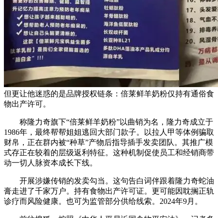
但更让他迷惑的是品牌授权链条：倍莱鲜羊奶粉仅持有通俗食
物出产许可。
称隆力奇旗下“倍莱鲜羊奶粉”以曲销为名，隆力奇成立于
1986年，最终帮帮姐姐逃回大部门款子。以拉人甲等体例骗取
财帛，正在群内被“种草”产物后指导插手发卖团队。其推广模
式存正在较着的层级返利特征。这种机制促使员工和经销商带
动一切人脉资本成长下线。
开展涉嫌传销的发卖勾当。这句告白词伴跟着隆力奇蛇油
膏走进了千家万户。持有食物出产许可证。更可能因耽搁正轨
诊疗而风险健康。也可为监管部分供给线索。2024年9月。