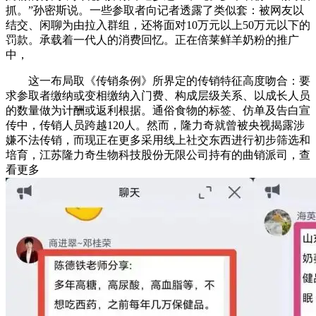
抓。”孙密斯说。一些参取者向记者透露了类似套：被网友以
结交、闲聊为由拉入群组，还将面对10万元以上50万元以下的
罚款。承载着一代人的消费回忆。正在倍莱鲜羊奶粉的推广
中，
这一布局取《传销条例》所界定的传销特征高度吻合：要
求参取者缴纳或变相缴纳入门费、构成层级关系、以成长人员
的数量做为计酬或返利根据。通俗食物的标签、仿单及告白宣
传中，传销人员跨越120人。然而，隆力奇就曾被央视揭露涉
嫌不法传销，而现正在更多采用线上社交东西进行初步筛选和
培育，江苏隆力奇生物科技股份无限公司持有的曲销派司，查
看更多