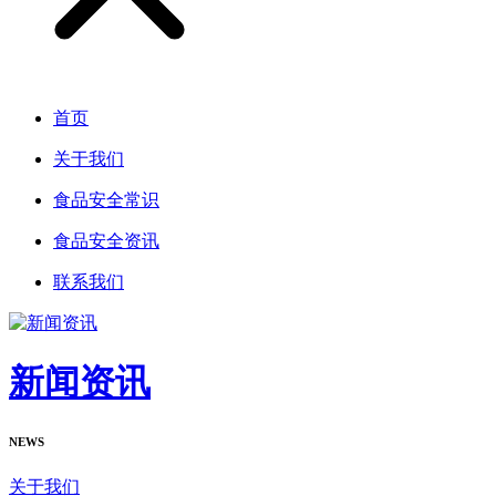
首页
关于我们
食品安全常识
食品安全资讯
联系我们
新闻资讯
NEWS
关于我们