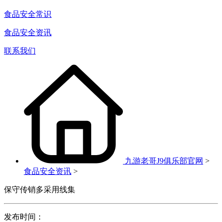
食品安全常识
食品安全资讯
联系我们
九游老哥J9俱乐部官网
>
食品安全资讯
>
保守传销多采用线集
发布时间：