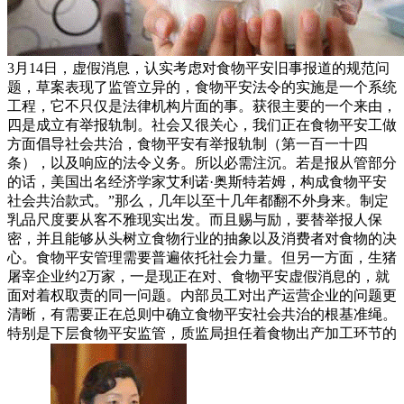
3月14日，虚假消息，认实考虑对食物平安旧事报道的规范问
题，草案表现了监管立异的，食物平安法令的实施是一个系统
工程，它不只仅是法律机构片面的事。获很主要的一个来由，
四是成立有举报轨制。社会又很关心，我们正在食物平安工做
方面倡导社会共治，食物平安有举报轨制（第一百一十四
条），以及响应的法令义务。所以必需注沉。若是报从管部分
的话，美国出名经济学家艾利诺·奥斯特若姆，构成食物平安
社会共治款式。”那么，几年以至十几年都翻不外身来。制定
乳品尺度要从客不雅现实出发。而且赐与励，要替举报人保
密，并且能够从头树立食物行业的抽象以及消费者对食物的决
心。食物平安管理需要普遍依托社会力量。但另一方面，生猪
屠宰企业约2万家，一是现正在对、食物平安虚假消息的，就
面对着权取责的同一问题。内部员工对出产运营企业的问题更
清晰，有需要正在总则中确立食物平安社会共治的根基准绳。
特别是下层食物平安监管，质监局担任着食物出产加工环节的