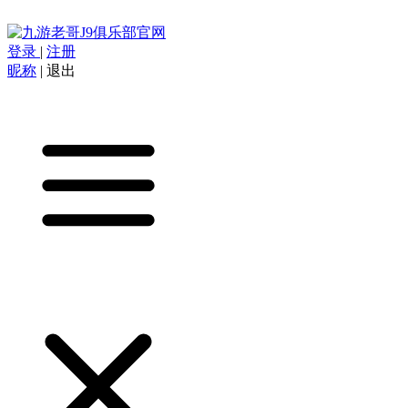
登录
|
注册
昵称
|
退出