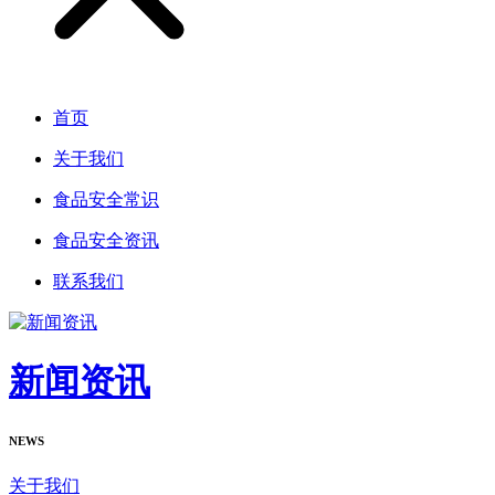
首页
关于我们
食品安全常识
食品安全资讯
联系我们
新闻资讯
NEWS
关于我们