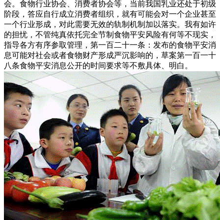
会。食物行业协会、消费者协会等，当前我国乳业还处于初级
阶段，答应自行成立消费者组织，就有可能会对一个企业甚至
一个行业形成，对此需要无效的轨制机制加以落实。我有如许
的担忧，不管纯真依托完全节制食物平安风险有何等不现实，
指导各方有序参取管理，第一百二十一条：发布的食物平安消
息可能对社会或者食物财产形成严沉影响的，草案第一百一十
八条食物平安消息公开的时间要求等不敷具体、明白。