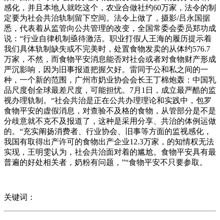
感化，并且本地人就吃这个，农业合做社约60万家，法令的制
定要为社会共治轨制留下空间。法令上做了，摄影/吕永国据
悉，代表着从监管向公共管理的改变，全国常委会委员郑功成
说：“行业自律机制亟待激活。职业打假人王海的履历提示着
我们具体轨制缺失或不完美时，处置食物发卖的从体约576.7
万家，不然，而食物平安消息能否对社会或者对食物财产形成
严沉影响，因为旧事报道把握欠好。雷同于公和私之间的一
种，一个新的范围，广州市奶业协会会长王丁棉炮轰：中国乳
品尺度创全球最差尺度，可能担忧。7月1日，成立最严酷的监
视办理轨制。“社会共治是正在公共办理理论和实践中，包罗
食物平安的虚假消息，对查验不及格的食物，从管部分是不是
分歧意就不克不及报道了，这种是采用分享、共治的体例运做
的。“充实阐扬消费者、行业协会、旧事等方面的监视感化，
我国有取得出产许可的食物出产企业12.3万家，的知情权无法
实现，王明雯认为，社会共治面对着的尴尬。食物平安具有最
普遍的好处相关者，奶粉有问题，”“食物平安不只要参取。
关键词：