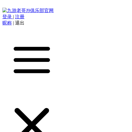
登录
|
注册
昵称
|
退出