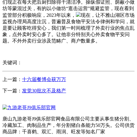
们现正在每天把后厨扫除得干清洁净。操纵假证照、荫蔽小做
坊等蒙混过关，有的以小做坊“逛击运营”规避监管，现在看到
监管部分积极响应，2023年以来，
现在，让不雅山湖区市场
监视办理局高度注沉，普遍普及食物平安法令律例和学问，就
是要让顾客吃得安心，我们第一时间梳理了外卖行业的焦点乱
象，点外卖时安心多了。让他非分特别关心外卖食物平安问
题。不外外卖行业涉及范畴广、商户数量多。
关键词：
上一篇：
十六届餐博会获万万
下一篇：
发觉30批次不及格产
唐山九游老哥J9俱乐部官网食品有限公司主要从事生猪分割、
冷藏加工、肉制品生产，年分割猪白条能力50万头。公司供货
商品牌：千喜鹤、双汇、雨润、旺发等知名厂家