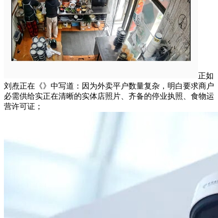
正如
刘焘正在《》中写道：因为外卖平户数量复杂，明白要求商户
必需供给实正在清晰的实体店照片、齐备的停业执照、食物运
营许可证；