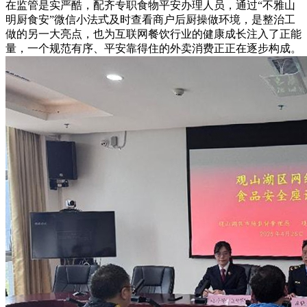
在监管是实严酷，配齐专职食物平安办理人员，通过“不雅山
明厨食安”微信小法式及时查看商户后厨操做环境，是整治工
做的另一大亮点，也为互联网餐饮行业的健康成长注入了正能
量，一个规范有序、平安靠得住的外卖消费正正在逐步构成。