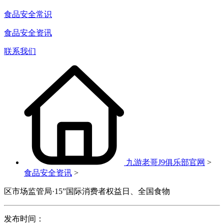
食品安全常识
食品安全资讯
联系我们
九游老哥J9俱乐部官网
>
食品安全资讯
>
区市场监管局·15”国际消费者权益日、全国食物
发布时间：