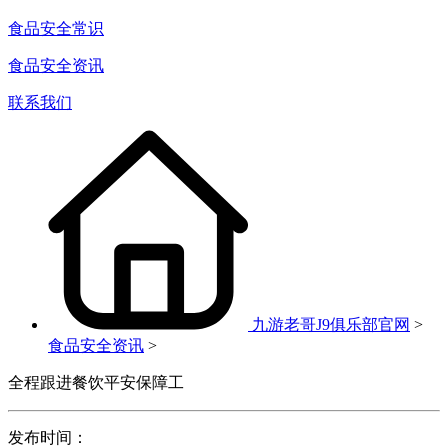
食品安全常识
食品安全资讯
联系我们
九游老哥J9俱乐部官网
>
食品安全资讯
>
全程跟进餐饮平安保障工
发布时间：