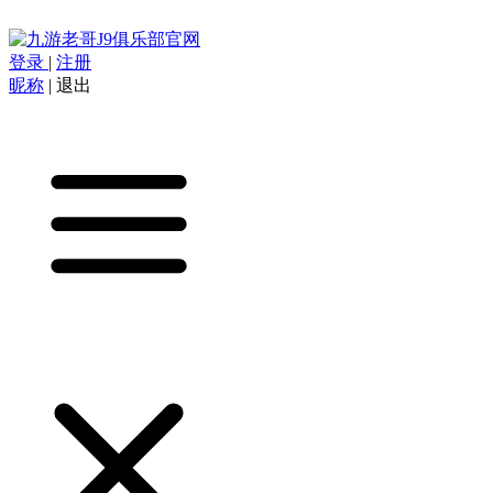
登录
|
注册
昵称
|
退出