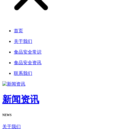
首页
关于我们
食品安全常识
食品安全资讯
联系我们
新闻资讯
NEWS
关于我们