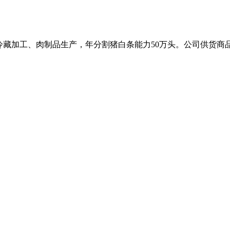
冷藏加工、肉制品生产，年分割猪白条能力50万头。公司供货商