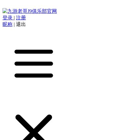
登录
|
注册
昵称
|
退出