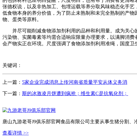
的包拆材料也应明白提醒，尺度明白，也有帮于消费者更清晰
张德权说，以及非热加工、包埋运载等养分取风味稳态化手艺
低食物本身的养分价值，为了防止未熟制和未完全熟制的产物
物、蛋类等原料。
并尽可能削减食物添加剂利用的品种和利用量。成为关心的核
污染物、实菌毒素等均需合适响应限量办理要求，以满脚消费
会产物实正在环境。尺度强调了食物添加剂利用准绳，国度卫
关键词：
上一篇：
5家企业完成消息上传河南省质量平安从体义务消
下一篇：
斯的冰激凌月饼遭到疯抢；维生素C是抗氧化剂；
唐山九游老哥J9俱乐部官网食品有限公司主要从事生猪分割、
查看详情 >>