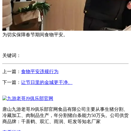
为切实保障春节期间食物平安。
关键词：
上一篇：
食物平安违规行为
下一篇：
让节日里的金城更干净、
唐山九游老哥J9俱乐部官网食品有限公司主要从事生猪分割、
冷藏加工、肉制品生产，年分割猪白条能力50万头。公司供货
商品牌：千喜鹤、双汇、雨润、旺发等知名厂家