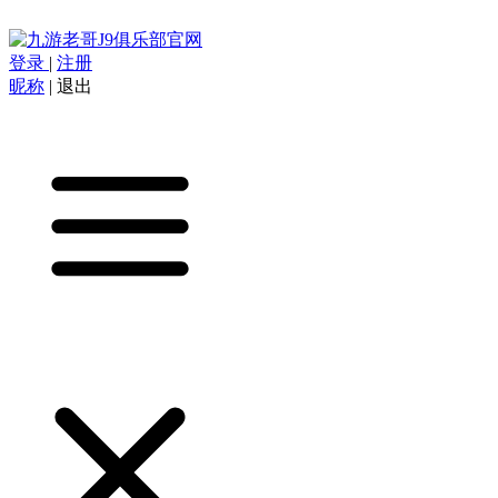
登录
|
注册
昵称
|
退出