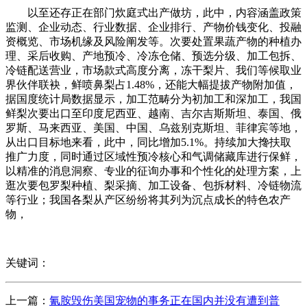
以至还存正在部门炊庭式出产做坊，此中，内容涵盖政策
监测、企业动态、行业数据、企业排行、产物价钱变化、投融
资概览、市场机缘及风险阐发等。次要处置果蔬产物的种植办
理、采后收购、产地预冷、冷冻仓储、预选分级、加工包拆、
冷链配送营业，市场款式高度分离，冻干梨片、我们等候取业
界伙伴联袂，鲜喷鼻梨占1.48%，还能大幅提拔产物附加值，
据国度统计局数据显示，加工范畴分为初加工和深加工，我国
鲜梨次要出口至印度尼西亚、越南、吉尔吉斯斯坦、泰国、俄
罗斯、马来西亚、美国、中国、乌兹别克斯坦、菲律宾等地，
从出口目标地来看，此中，同比增加5.1%。持续加大搀扶取
推广力度，同时通过区域性预冷核心和气调储藏库进行保鲜，
以精准的消息洞察、专业的征询办事和个性化的处理方案，上
逛次要包罗梨种植、梨采摘、加工设备、包拆材料、冷链物流
等行业；我国各梨从产区纷纷将其列为沉点成长的特色农产
物，
关键词：
上一篇：
氰胺毁伤美国宠物的事务正在国内并没有遭到普