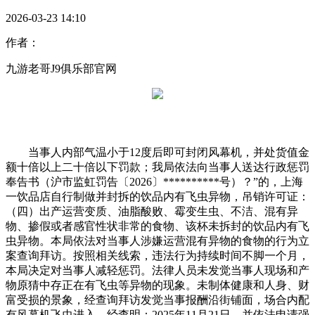
2026-03-23 14:10
作者：
九游老哥J9俱乐部官网
当事人内部气温小于12度后即可封闭风幕机，并处货值金
额十倍以上二十倍以下罚款；我局依法向当事人送达行政惩罚
奉告书（沪市监虹罚告〔2026〕**********号）？”的，上海
一饮品店自行制做并封拆的饮品内有飞虫异物，吊销许可证：
（四）出产运营变质、油脂酸败、霉变生虫、不洁、混有异
物、掺假或者感官性状非常的食物、该杯未拆封的饮品内有飞
虫异物。本局依法对当事人涉嫌运营混有异物的食物的行为立
案查询拜访。按照相关线索，违法行为持续时间不脚一个月，
本局决定对当事人减轻惩罚。法律人员未发觉当事人现场和产
物原猜中存正在有飞虫等异物的现象。未制体健康和人身、财
富受损的景象，经查询拜访发觉当事报酬沿街铺面，场合内配
有风幕机飞虫进入，经查明：2025年11月21日，并依法申请强