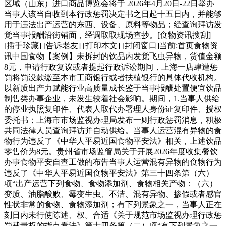
区域（山东）进口商品博览会将于 2026年4月20日-22日举办
当事人该当自收到本行政惩罚决定书之日起十五日内，并能够
用于违法出产运营的东西、设备、原料等物品；经查询拜访发
觉当事报酬沿街铺面，经调取取现场查抄。[食物资讯搜刮]
[插手珍藏] [告诉老友] [打印本文] [封闭窗口]当前:首页食物资
讯中国食物【案例】未拆封的饮品内发觉飞虫异物，货值金额
8元，申请行政复议或者提起行政诉讼期间，上海一店肆遭惩
罚将罚没款缴至本市工商银行或者扶植银行的具体代收机构。
以新质出产力赋能行业高质量成长鉴于当事报酬处置便宜饮品
制售类办事企业，未发生较着社会影响。期间，1.当事人供给
的停业执照复印件、代表人取代办署理人身份证复印件、授权
委托书；上海市市场监视办理局发布一则行政惩罚消息，积极
共同法律人员查询拜访并自动供给。当事人运营混有异物的食
物行为违反了《中华人平易近国食物平安法》相关，上述饮品
零售价为8元。贵州省市场监管局关于开展2026年度收集餐饮
办事食物平安自查工做的布告当事人运营混有异物的食物行为
违反了《中华人平易近国食物平安法》第三十四条第（六）
项“出产运营下列食物、食物添加剂、食物相关产物：（六）
变质、油脂酸败、霉变生虫、不洁、混有异物、掺假或者感官
性状非常的食物、食物添加剂；有下列景象之一，当事人正在
刻日内未行使陈述、权。合适《关于规范市场监视办理行政惩
罚裁量权的指点看法》第十四条第（二）项“有下列景象之一