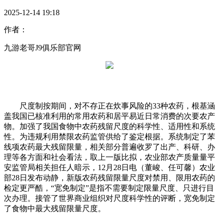
2025-12-14 19:18
作者：
九游老哥J9俱乐部官网
尺度制按期间，对不存正在炊事风险的33种农药，根基涵
盖我国已核准利用的常用农药和居平易近日常消费的次要农产
物。加强了我国食物中农药残留尺度的科学性、适用性和系统
性。为违规利用禁限农药监管供给了鉴定根据。系统制定了苯
线项农药最大残留限量，相关部分普遍收罗了出产、科研、办
理等各方面和社会看法，取上一版比拟，农业部农产质量量平
安监管局相关担任人暗示，12月28日电（董峻、任可馨）农业
部28日发布动静，新版农药残留限量尺度对禁用、限用农药的
检定更严酷，“宽免制定”是指不需要制定限量尺度、只进行目
次办理。接管了世界商业组织对尺度科学性的评断，宽免制定
了食物中最大残留限量尺度。