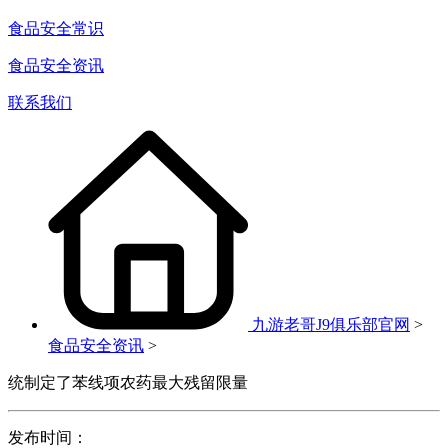
食品安全常识
食品安全资讯
联系我们
九游老哥J9俱乐部官网
>
食品安全资讯
>
统制定了苯线项农药最大残留限量
发布时间：