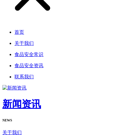
首页
关于我们
食品安全常识
食品安全资讯
联系我们
新闻资讯
NEWS
关于我们