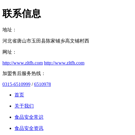
联系信息
地址：
河北省唐山市玉田县陈家铺乡高文铺村西
网址：
http://www.zltfh.com
http://www.zltfh.com
加盟售后服务热线：
0315-6510999
/
6510978
首页
关于我们
食品安全常识
食品安全资讯