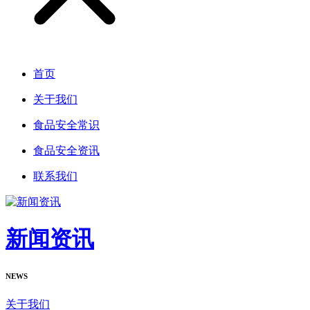
首页
关于我们
食品安全常识
食品安全资讯
联系我们
新闻资讯
NEWS
关于我们