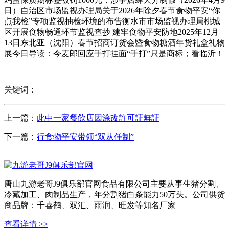
日）自治区市场监视办理局关于2026年除夕春节食物平安“你
点我检”专项监视抽检环境的布告衡水市市场监视办理局桃城
区开展食物畅通环节监视查抄 建牢食物平安防地2025年12月
13日东北亚（沈阳）春节招商订货会暨食物糖酒年货礼盒礼物
展今日导读：今麦郎回应手打挂面“手打”只是商标；看临沂！
关键词：
上一篇：
此中一家餐飲店因涂改許可証無証
下一篇：
行食物平安带领“双从任制”
唐山九游老哥J9俱乐部官网食品有限公司主要从事生猪分割、
冷藏加工、肉制品生产，年分割猪白条能力50万头。公司供货
商品牌：千喜鹤、双汇、雨润、旺发等知名厂家
查看详情 >>