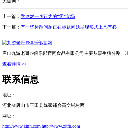
关键词：
上一篇：
学达对一切行为的“零”立场
下一篇：
有一些标题问题正在标题问题呈现形式上具有必
唐山九游老哥J9俱乐部官网食品有限公司主要从事生猪分割、
查看详情 >>
联系信息
地址：
河北省唐山市玉田县陈家铺乡高文铺村西
网址：
http://www.zltfh.com
http://www.zltfh.com