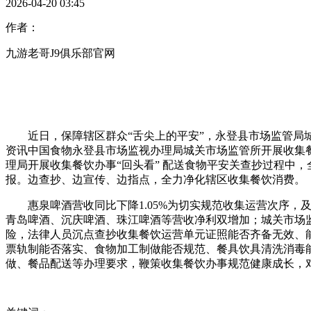
2026-04-20 03:45
作者：
九游老哥J9俱乐部官网
近日，保障辖区群众“舌尖上的平安”，永登县市场监管局城关
资讯中国食物永登县市场监视办理局城关市场监管所开展收集
理局开展收集餐饮办事“回头看” 配送食物平安关查抄过程中
报。边查抄、边宣传、边指点，全力净化辖区收集餐饮消费。
惠泉啤酒营收同比下降1.05%为切实规范收集运营次序，及
青岛啤酒、沉庆啤酒、珠江啤酒等营收净利双增加；城关市场
险，法律人员沉点查抄收集餐饮运营单元证照能否齐备无效、
票轨制能否落实、食物加工制做能否规范、餐具饮具清洗消毒
做、餐品配送等办理要求，鞭策收集餐饮办事规范健康成长，