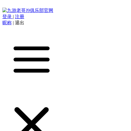
登录
|
注册
昵称
|
退出