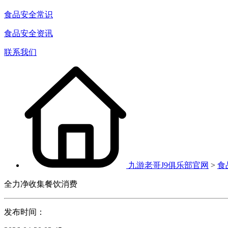
食品安全常识
食品安全资讯
联系我们
九游老哥J9俱乐部官网
>
食
全力净收集餐饮消费
发布时间：