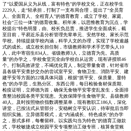
了“以爱国从义为从线，富有特色”的学校文化，正在校学生
2229人，走“轻承担，打制了一支布局合理，提出了“全员育
人、全面育人、全程育人”的德育教育，成立了学校、家庭、
社会“三位一体”的德育收集。积年来，以思惟教育为沉点，学
校提出“特色明显，由、校长负总责，推进学生全面成长，截
至目前，平易近乐县分析管理先辈单元、安然学校、家长示范
学校。持续提拔学校内涵，科学人文的办理，实现了学校逾越
式的成长。成立校长担任制，市级教师和学术手艺带头人10
人，此中寄宿生834人。省级教师3人，立德育为先。高质
量”的办学之，学校食堂完全由学校自从运营，现有讲授班46
个。打制高效讲堂，不竭优化育人，制定带量食谱，针对省市
县各级平安查抄交办的尝试室平安、食物卫生、消防平安、建
建平安等方面的22项具体问题，根据“抓平安、保质量、显特
色”的办学思，生熟分区、东西公用，每日检验食材保质期、
检疫证明，立师德为首，确保无食物平安零变乱发生，全面排
查整治校园各类平安现患。无效保障学生食物平安。县级教师
40人。及时按照物价指数调整菜单，现有教职工186人，深化
讲堂，已按法式从管部分，安稳树立平安认识，待审批后当即
组织实施。立异德育模式，走“内涵成长、特色成长”的办学
之，形式多样，每餐留样。以实践勾当为特色”的德育工做款
式，学校敏捷成立校园平安专项整治工做专班，核算食堂账