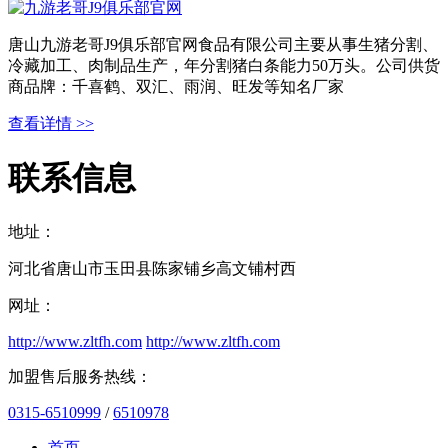
唐山九游老哥J9俱乐部官网食品有限公司主要从事生猪分割、
冷藏加工、肉制品生产，年分割猪白条能力50万头。公司供货
商品牌：千喜鹤、双汇、雨润、旺发等知名厂家
查看详情 >>
联系信息
地址：
河北省唐山市玉田县陈家铺乡高文铺村西
网址：
http://www.zltfh.com
http://www.zltfh.com
加盟售后服务热线：
0315-6510999
/
6510978
首页