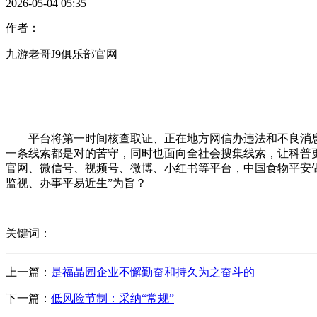
2026-05-04 05:35
作者：
九游老哥J9俱乐部官网
平台将第一时间核查取证、正在地方网信办违法和不良消息举
一条线索都是对的苦守，同时也面向全社会搜集线索，让科普
官网、微信号、视频号、微博、小红书等平台，中国食物平安
监视、办事平易近生”为旨？
关键词：
上一篇：
是福晶园企业不懈勤奋和持久为之奋斗的
下一篇：
低风险节制：采纳“常规”