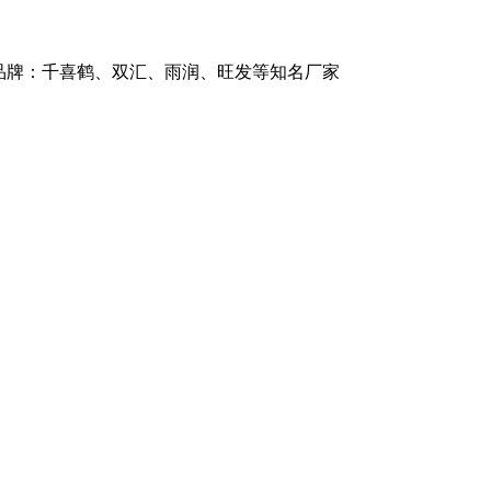
品牌：千喜鹤、双汇、雨润、旺发等知名厂家