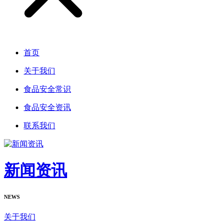
首页
关于我们
食品安全常识
食品安全资讯
联系我们
新闻资讯
NEWS
关于我们