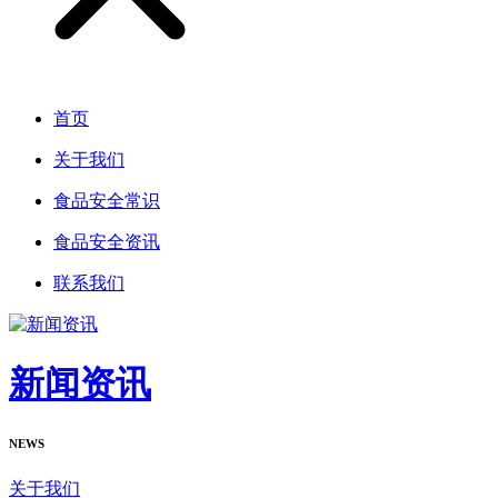
首页
关于我们
食品安全常识
食品安全资讯
联系我们
新闻资讯
NEWS
关于我们