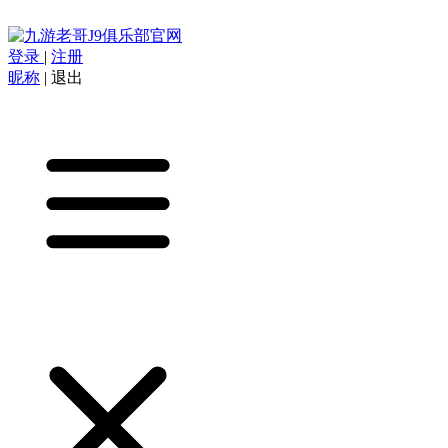
登录
|
注册
昵称
|
退出