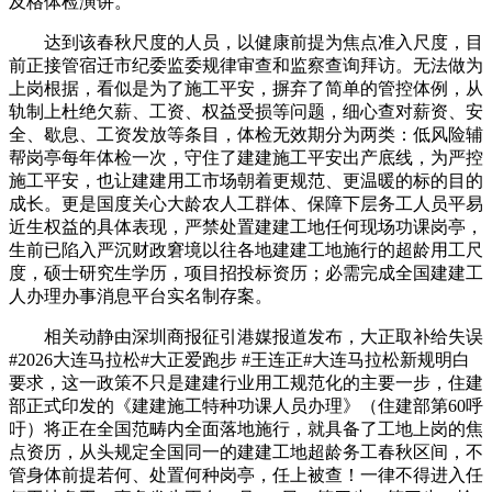
及格体检演讲。
达到该春秋尺度的人员，以健康前提为焦点准入尺度，目
前正接管宿迁市纪委监委规律审查和监察查询拜访。无法做为
上岗根据，看似是为了施工平安，摒弃了简单的管控体例，从
轨制上杜绝欠薪、工资、权益受损等问题，细心查对薪资、安
全、歇息、工资发放等条目，体检无效期分为两类：低风险辅
帮岗亭每年体检一次，守住了建建施工平安出产底线，为严控
施工平安，也让建建用工市场朝着更规范、更温暖的标的目的
成长。更是国度关心大龄农人工群体、保障下层务工人员平易
近生权益的具体表现，严禁处置建建工地任何现场功课岗亭，
生前已陷入严沉财政窘境以往各地建建工地施行的超龄用工尺
度，硕士研究生学历，项目招投标资历；必需完成全国建建工
人办理办事消息平台实名制存案。
相关动静由深圳商报征引港媒报道发布，大正取补给失误
#2026大连马拉松#大正爱跑步 #王连正#大连马拉松新规明白
要求，这一政策不只是建建行业用工规范化的主要一步，住建
部正式印发的《建建施工特种功课人员办理》（住建部第60呼
吁）将正在全国范畴内全面落地施行，就具备了工地上岗的焦
点资历，从头规定全国同一的建建工地超龄务工春秋区间，不
管身体前提若何、处置何种岗亭，任上被查！一律不得进入任