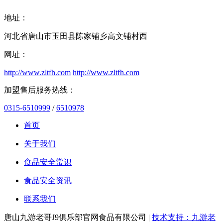
地址：
河北省唐山市玉田县陈家铺乡高文铺村西
网址：
http://www.zltfh.com
http://www.zltfh.com
加盟售后服务热线：
0315-6510999
/
6510978
首页
关于我们
食品安全常识
食品安全资讯
联系我们
唐山九游老哥J9俱乐部官网食品有限公司 |
技术支持：九游老