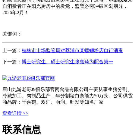
自消费者正在阳光厨房中的发觉，监管必需冲破区划朋分，
2026年2月！
关键词：
上一篇：
桂林市市场监管局对荔浦市某螺蛳粉店自行消毒
下一篇：
博士研究生、硕士研究生张嘉琦为配合第一
唐山九游老哥J9俱乐部官网食品有限公司主要从事生猪分割、
冷藏加工、肉制品生产，年分割猪白条能力50万头。公司供货
商品牌：千喜鹤、双汇、雨润、旺发等知名厂家
查看详情 >>
联系信息