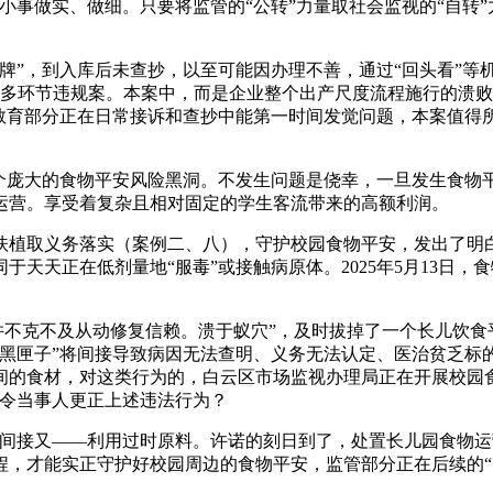
小事做实、做细。只要将监管的“公转”力量取社会监视的“自转”
”，到入库后未查抄，以至可能因办理不善，通过“回头看”等
致的多环节违规案。本案中，而是企业整个出产尺度流程施行的溃
。教育部分正在日常接诉和查抄中能第一时间发觉问题，本案值得
庞大的食物平安风险黑洞。不发生问题是侥幸，一旦发生食物
运营。享受着复杂且相对固定的学生客流带来的高额利润。
植取义务落实（案例二、八），守护校园食物平安，发出了明白
天天正在低剂量地“服毒”或接触病原体。2025年5月13日，
不克不及从动修复信赖。溃于蚁穴”，及时拔掉了一个长儿饮食
黑匣子”将间接导致病因无法查明、义务无法认定、医治贫乏标的
间的食材，对这类行为的，白云区市场监视办理局正在开展校园
责令当事人更正上述违法行为？
接又——利用过时原料。许诺的刻日到了，处置长儿园食物运营
程，才能实正守护好校园周边的食物平安，监管部分正在后续的“