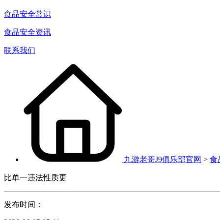
食品安全常识
食品安全资讯
联系我们
九游老哥J9俱乐部官网
>
食
比单一违法性质更
发布时间：