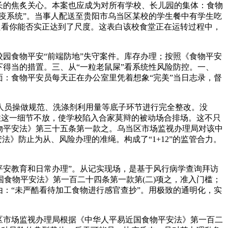
长的焦炙关心。本案也应成为对所有学校、长儿园的集体：食物
疫系统”。当事人配送至贵阳市乌当区某校的学生餐中有学生吃
，只看你能否实正达到了尺度。这表白该校食堂正在运转过程中，
园食物平安“前端防地”失守案件。库存办理；按照《食物平安
得当的措置。三、从“一粒老鼠屎”看系统性风险防控。一、
：食物平安员每天正在办公室里凭着想象“完美”当日志录，督
员操做规范、洗涤剂利用量等底子环节进行完全整改。没
抓住这一细节不放，使学校陷入合家莫辩的被动场合排场。这不只
物平安法》第三十五条第一款之。乌当区市场监视办理局对该中
》防止为从、风险办理的准绳。构成了“1+12”的监管合力。
安教育和日常办理”。从记实现场，是基于风行病学查询拜访
食物平安法》第一百二十四条第一款第(二)项之，准入门槛；
：“未严酷看待加工食物进行感官查抄”。用极致的通明化，实
区市场监视办理局根据《中华人平易近国食物平安法》第一百二