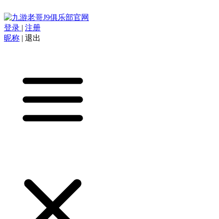
登录
|
注册
昵称
|
退出