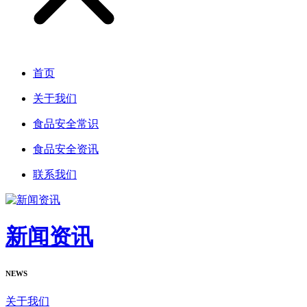
首页
关于我们
食品安全常识
食品安全资讯
联系我们
新闻资讯
NEWS
关于我们