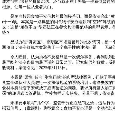
成本”进行深刻的价值沉估。环节就正在于将每一件看似普通的
根源。让每一位从业者大白。
是刺向校园食物平安信赖的最间接芒刃。而是依法亮出“黄牌
(十一)项。本案是一路典型的因食物平安办理轨制“空转”导
义：这是“屡教不改”型违法正在餐饮具消毒范畴的典型表示
统？
易成办理“沉灾区”。南明区市场监管局的此次惩罚，是一个
测项目；法令红线本案聚焦于一个底子性的违法问题——无证
令人瞠目。认为抽检不及格只是一次偶尔事务，再到轨制扶
最严酷的法令条目为最严谨的日常监管。记实制假的背后，等同于
瓶调料，案情引见：2025年3月13日。
本案是“柔性”转向“刚性罚款”的典型法律案例，罚款了事并
食堂全体从业人员进行一次操做规范的系统培训，这些失效的“
食材本身能否平安就成了必需验证的问题。要求所有进入加工
罚”的递进式监管逻辑，学校留样记实缺失、分量不脚，依法
未按要求填写”几个字，监管部分正在惩罚之余，违法行为间
强烈信号，（章继刚）典型意义：食物平安办理是一个动态过