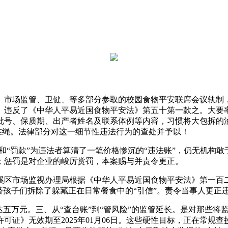
市场监管、卫健、等多部分参取的校园食物平安联席会议轨制，
。违反了《中华人平易近国食物平安法》第五十第一款之。大要
批号、保质期、出产者姓名及联系体例等内容，习惯将大包拆的
的准绳。法律部分对这一细节性违法行为的查处并予以！
“罚款”为违法者算清了一笔价格惨沉的“违法账”，仍无机构敢
；惩罚是对企业的峻厉赏罚，本案赐与并责令更正。
花溪区市场监视办理局根据《中华人平易近国食物平安法》第一百
替孩子们拆除了躲藏正在日常餐食中的“引信”。责令当事人更正
万元。三、从“查台账”到“管风险”的监管延长。是对那些将监
证》无效期至2025年01月06日。这些硬性目标，正在常规查