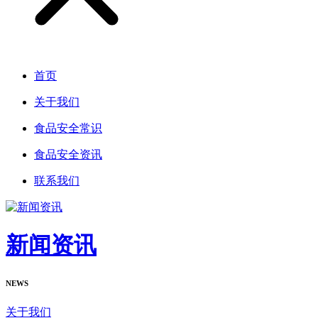
首页
关于我们
食品安全常识
食品安全资讯
联系我们
新闻资讯
NEWS
关于我们