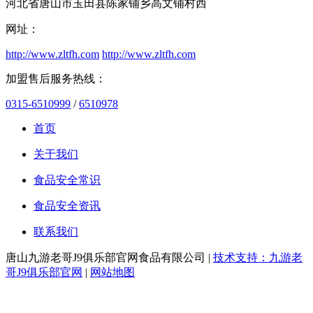
河北省唐山市玉田县陈家铺乡高文铺村西
网址：
http://www.zltfh.com
http://www.zltfh.com
加盟售后服务热线：
0315-6510999
/
6510978
首页
关于我们
食品安全常识
食品安全资讯
联系我们
唐山九游老哥J9俱乐部官网食品有限公司 |
技术支持：九游老
哥J9俱乐部官网
|
网站地图