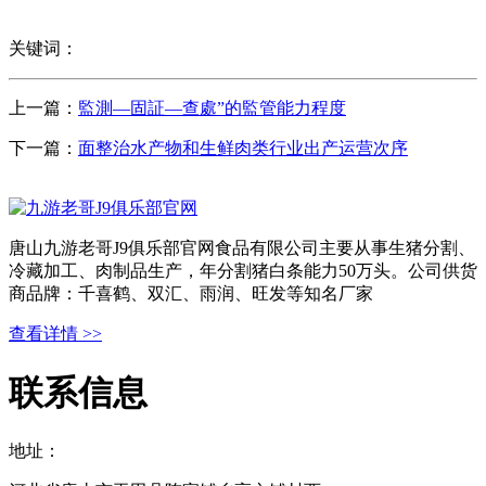
关键词：
上一篇：
監測—固証—查處”的監管能力程度
下一篇：
面整治水产物和生鲜肉类行业出产运营次序
唐山九游老哥J9俱乐部官网食品有限公司主要从事生猪分割、
冷藏加工、肉制品生产，年分割猪白条能力50万头。公司供货
商品牌：千喜鹤、双汇、雨润、旺发等知名厂家
查看详情 >>
联系信息
地址：