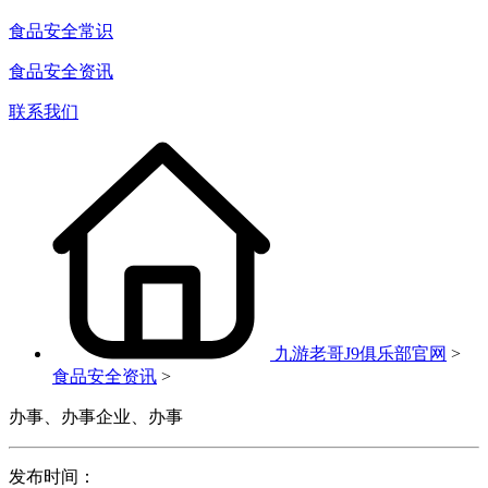
食品安全常识
食品安全资讯
联系我们
九游老哥J9俱乐部官网
>
食品安全资讯
>
办事、办事企业、办事
发布时间：