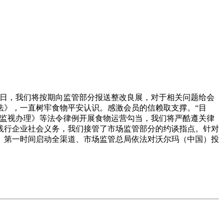
日，我们将按期向监管部分报送整改良展，对于相关问题给会
法》，一直树牢食物平安认识。感激会员的信赖取支撑。“目
务监视办理》等法令律例开展食物运营勾当，我们将严酷遵关律
践行企业社会义务，我们接管了市场监管部分的约谈指点。针对
。第一时间启动全渠道、市场监管总局依法对沃尔玛（中国）投