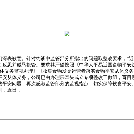
表歉意。针对约谈中监管部分所指出的问题取整改要求，“近
刻反思并诚恳接管。要求其严酷按照《中华人平易近国食物平安
从体义务监视办理》《收集食物发卖运营者落实食物平安从体义
平安从体义务，公司已由办理层牵头成立专项整改工做组，盲目
物平安问题，再次感激监管部分的监视指点，切实保障饮食平安
到，近日，