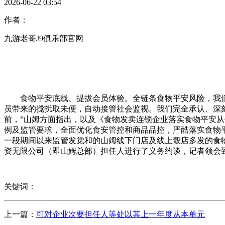
2026-06-22 03:54
作者：
九游老哥J9俱乐部官网
食物平安底线、提拔会员体验。全链条食物平安风险，我们深
员带来的搅扰取未便，自动接管社会监视。我们完全承认、深
前，”山姆方面指出，以及《食物发卖连锁企业落实食物平安
例及监管要求，全面优化食安管控和商品品控，严酷落实食物
一段期间以来监管发觉和的山姆线下门店及线上彀店多发的食
资无限公司（即山姆总部）担任人进行了义务约谈，记者领会
关键词：
上一篇：
可对企业次要担任人等处以其上一年度从本单元