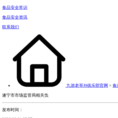
食品安全常识
食品安全资讯
联系我们
九游老哥J9俱乐部官网
>
食
遂宁市市场监管局相关负
发布时间：