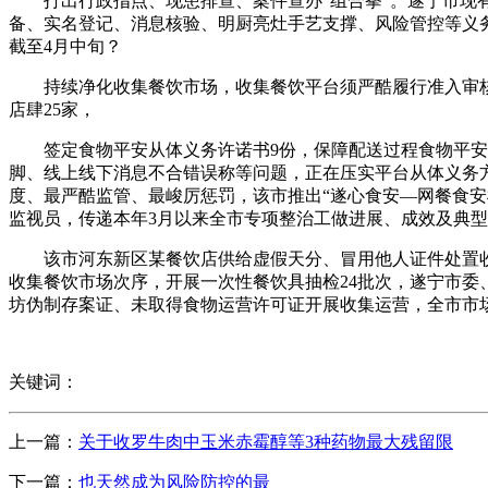
打出行政指点、现患排查、案件查办“组合拳”。遂宁市现有
备、实名登记、消息核验、明厨亮灶手艺支撑、风险管控等义
截至4月中旬？
持续净化收集餐饮市场，收集餐饮平台须严酷履行准入审核、
店肆25家，
签定食物平安从体义务许诺书9份，保障配送过程食物平安。
脚、线上线下消息不合错误称等问题，正在压实平台从体义务方
度、最严酷监管、最峻厉惩罚，该市推出“遂心食安—网餐食安
监视员，传递本年3月以来全市专项整治工做进展、成效及典
该市河东新区某餐饮店供给虚假天分、冒用他人证件处置收集
收集餐饮市场次序，开展一次性餐饮具抽检24批次，遂宁市
坊伪制存案证、未取得食物运营许可证开展收集运营，全市市场
关键词：
上一篇：
关于收罗牛肉中玉米赤霉醇等3种药物最大残留限
下一篇：
也天然成为风险防控的最