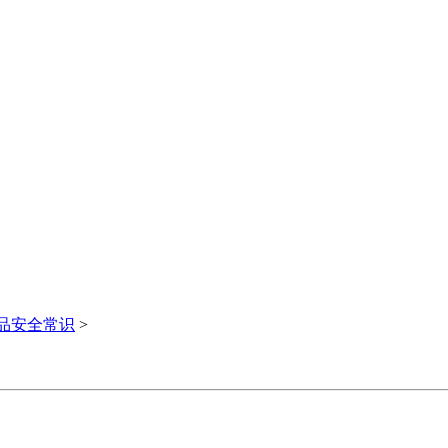
品安全常识
>